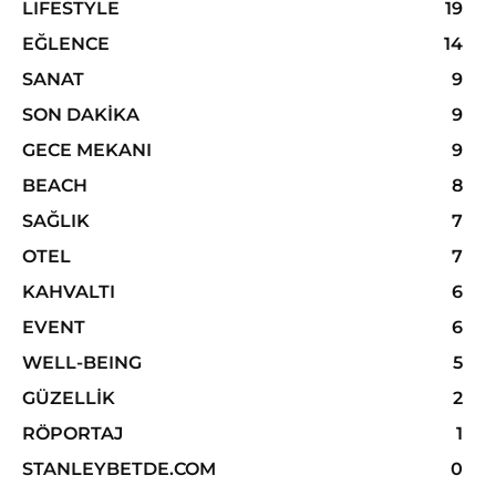
LIFESTYLE
19
EĞLENCE
14
SANAT
9
SON DAKIKA
9
GECE MEKANI
9
BEACH
8
SAĞLIK
7
OTEL
7
KAHVALTI
6
EVENT
6
WELL-BEING
5
GÜZELLIK
2
RÖPORTAJ
1
STANLEYBETDE.COM
0