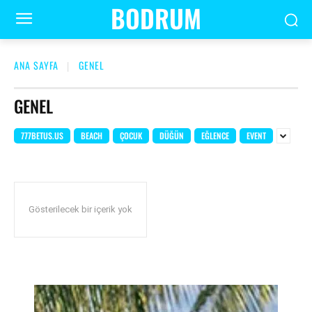
BODRUM
ANA SAYFA
GENEL
GENEL
777BETUS.US
BEACH
ÇOCUK
DÜĞÜN
EĞLENCE
EVENT
Gösterilecek bir içerik yok