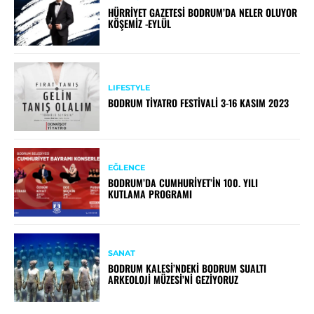
HÜRRIYET GAZETESI BODRUM’DA NELER OLUYOR
KÖŞEMIZ -EYLÜL
LIFESTYLE
BODRUM TIYATRO FESTIVALI 3-16 KASIM 2023
EĞLENCE
BODRUM’DA CUMHURIYET’IN 100. YILI
KUTLAMA PROGRAMI
SANAT
BODRUM KALESI’NDEKI BODRUM SUALTI
ARKEOLOJI MÜZESI’NI GEZIYORUZ