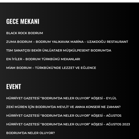
GECE MEKANI
BLACK ROCK BODRUM
ZUMA BODRUM – BODRUM YALIKAVAK MARINA – UZAKDOĞU RESTAURANT
TSM SANATÇISI BEKIR ÜNLÜATAER MÜŞKÜLPESENT BODRUM’DA
EN İYILER – BODRUM TÜRKBÜKÜ MEKANLARI
MIAM BODRUM – TÜRKBÜKÜ’NDE LEZZET VE EĞLENCE
EVENT
HÜRRIYET GAZETESI “BODRUM’DA NELER OLUYOR” KÖŞESI – EYLÜL
ZEKI MÜREN IÇIN BODRUM’DA MEVLIT VE ANMA KONSERI NE ZAMAN?
HÜRRIYET GAZETESI “BODRUM’DA NELER OLUYOR” KÖŞESI – AĞUSTOS
HÜRRIYET GAZETESI “BODRUM’DA NELER OLUYOR” KÖŞESI – AĞUSTOS 2023
BODRUM’DA NELER OLUYOR?