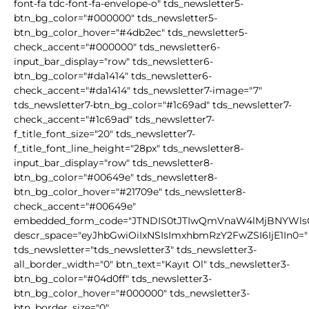
font-fa tdc-font-fa-envelope-o" tds_newsletter5-
btn_bg_color="#000000" tds_newsletter5-
btn_bg_color_hover="#4db2ec" tds_newsletter5-
check_accent="#000000" tds_newsletter6-
input_bar_display="row" tds_newsletter6-
btn_bg_color="#da1414" tds_newsletter6-
check_accent="#da1414" tds_newsletter7-image="7"
tds_newsletter7-btn_bg_color="#1c69ad" tds_newsletter7-
check_accent="#1c69ad" tds_newsletter7-
f_title_font_size="20" tds_newsletter7-
f_title_font_line_height="28px" tds_newsletter8-
input_bar_display="row" tds_newsletter8-
btn_bg_color="#00649e" tds_newsletter8-
btn_bg_color_hover="#21709e" tds_newsletter8-
check_accent="#00649e"
embedded_form_code="JTNDIS0tJTIwQmVnaW4lMjBNYWl
descr_space="eyJhbGwiOiIxNSIsImxhbmRzY2FwZSI6IjE1In0="
tds_newsletter="tds_newsletter3" tds_newsletter3-
all_border_width="0" btn_text="Kayıt Ol" tds_newsletter3-
btn_bg_color="#04d0ff" tds_newsletter3-
btn_bg_color_hover="#000000" tds_newsletter3-
btn_border_size="0"