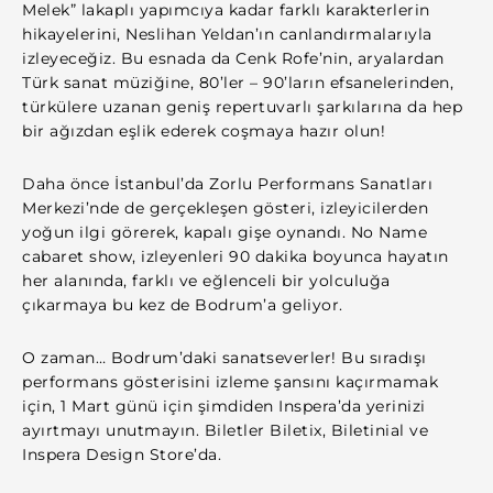
Melek” lakaplı yapımcıya kadar farklı karakterlerin
hikayelerini, Neslihan Yeldan’ın canlandırmalarıyla
izleyeceğiz. Bu esnada da Cenk Rofe’nin, aryalardan
Türk sanat müziğine, 80’ler – 90’ların efsanelerinden,
türkülere uzanan geniş repertuvarlı şarkılarına da hep
bir ağızdan eşlik ederek coşmaya hazır olun!
Daha önce İstanbul’da Zorlu Performans Sanatları
Merkezi’nde de gerçekleşen gösteri, izleyicilerden
yoğun ilgi görerek, kapalı gişe oynandı. No Name
cabaret show, izleyenleri 90 dakika boyunca hayatın
her alanında, farklı ve eğlenceli bir yolculuğa
çıkarmaya bu kez de Bodrum’a geliyor.
O zaman… Bodrum’daki sanatseverler! Bu sıradışı
performans gösterisini izleme şansını kaçırmamak
için, 1 Mart günü için şimdiden Inspera’da yerinizi
ayırtmayı unutmayın. Biletler Biletix, Biletinial ve
Inspera Design Store’da.