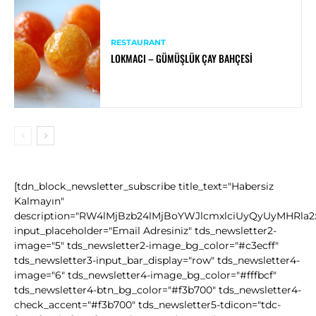
RESTAURANT
LOKMACI – GÜMÜŞLÜK ÇAY BAHÇESI
[tdn_block_newsletter_subscribe title_text="Habersiz
Kalmayın"
description="RW4lMjBzb24lMjBoYWJlcmxlciUyQyUyMHRla
input_placeholder="Email Adresiniz" tds_newsletter2-
image="5" tds_newsletter2-image_bg_color="#c3ecff"
tds_newsletter3-input_bar_display="row" tds_newsletter4-
image="6" tds_newsletter4-image_bg_color="#fffbcf"
tds_newsletter4-btn_bg_color="#f3b700" tds_newsletter4-
check_accent="#f3b700" tds_newsletter5-tdicon="tdc-