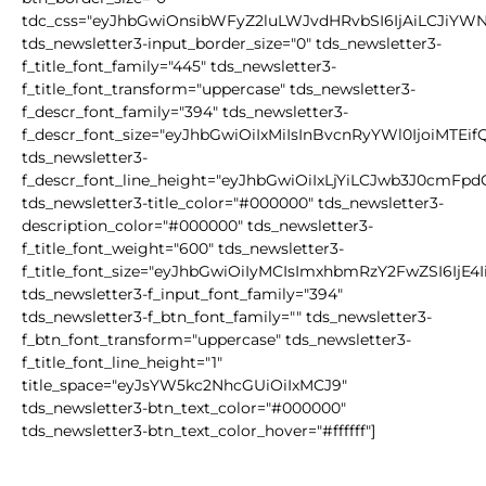
tdc_css="eyJhbGwiOnsibWFyZ2luLWJvdHRvbSI6IjAiLCJiYW
tds_newsletter3-input_border_size="0" tds_newsletter3-
f_title_font_family="445" tds_newsletter3-
f_title_font_transform="uppercase" tds_newsletter3-
f_descr_font_family="394" tds_newsletter3-
f_descr_font_size="eyJhbGwiOiIxMiIsInBvcnRyYWl0IjoiMTEif
tds_newsletter3-
f_descr_font_line_height="eyJhbGwiOiIxLjYiLCJwb3J0cmFpd
tds_newsletter3-title_color="#000000" tds_newsletter3-
description_color="#000000" tds_newsletter3-
f_title_font_weight="600" tds_newsletter3-
f_title_font_size="eyJhbGwiOiIyMCIsImxhbmRzY2FwZSI6IjE4
tds_newsletter3-f_input_font_family="394"
tds_newsletter3-f_btn_font_family="" tds_newsletter3-
f_btn_font_transform="uppercase" tds_newsletter3-
f_title_font_line_height="1"
title_space="eyJsYW5kc2NhcGUiOiIxMCJ9"
tds_newsletter3-btn_text_color="#000000"
tds_newsletter3-btn_text_color_hover="#ffffff"]