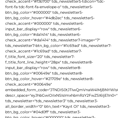
check_accent="#f3b700" tds_newsletter5-tdicon="tdc-
font-fa tdc-font-fa-envelope-o" tds_newsletter5-
btn_bg_color="#000000" tds_newsletter5-
btn_bg_color_hover="#4db2ec" tds_newsletter5-
check_accent="#000000" tds_newsletter6-
input_bar_display="row" tds_newsletter6-
btn_bg_color="#da1414" tds_newsletter6-
check_accent="#da1414" tds_newsletter7-image="7"
tds_newsletter7-btn_bg_color="#1c69ad" tds_newsletter7-
check_accent="#1c69ad" tds_newsletter7-
f_title_font_size="20" tds_newsletter7-
f_title_font_line_height="28px" tds_newsletter8-
input_bar_display="row" tds_newsletter8-
btn_bg_color="#00649e" tds_newsletter8-
btn_bg_color_hover="#21709e" tds_newsletter8-
check_accent="#00649e"
embedded_form_code="JTNDIS0tJTIwQmVnaW4lMjBNYWl
descr_space="eyJhbGwiOiIxNSIsImxhbmRzY2FwZSI6IjE1In0="
tds_newsletter="tds_newsletter3" tds_newsletter3-
all_border_width="0" btn_text="Kayıt Ol" tds_newsletter3-
btn_bg_color="#04d0ff" tds_newsletter3-
btn_bg_color_hover="#000000" tds_newsletter3-