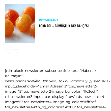
RESTAURANT
LOKMACI – GÜMÜŞLÜK ÇAY BAHÇESI
[tdn_block_newsletter_subscribe title_text="Habersiz
Kalmayın"
description="RW4lMjBzb24lMjBoYWJlcmxlciUyQyUyMHRla
input_placeholder="Email Adresiniz" tds_newsletter2-
image="5" tds_newsletter2-image_bg_color="#c3ecff"
tds_newsletter3-input_bar_display="row" tds_newsletter4-
image="6" tds_newsletter4-image_bg_color="#fffbcf"
tds_newsletter4-btn_bg_color="#f3b700" tds_newsletter4-