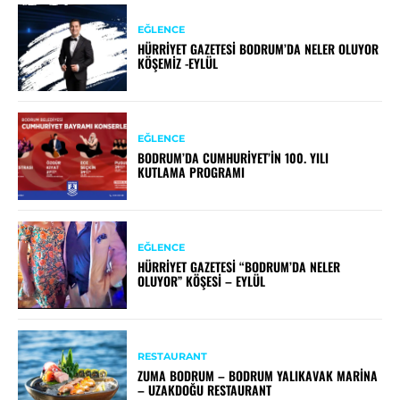
EĞLENCE
HÜRRIYET GAZETESI BODRUM’DA NELER OLUYOR
KÖŞEMIZ -EYLÜL
EĞLENCE
BODRUM’DA CUMHURIYET’IN 100. YILI
KUTLAMA PROGRAMI
EĞLENCE
HÜRRIYET GAZETESI “BODRUM’DA NELER
OLUYOR” KÖŞESI – EYLÜL
RESTAURANT
ZUMA BODRUM – BODRUM YALIKAVAK MARINA
– UZAKDOĞU RESTAURANT