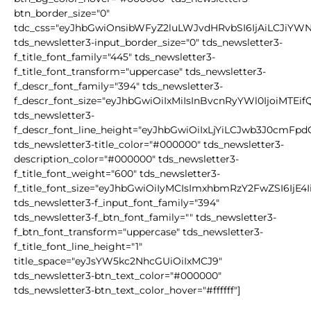
btn_border_size="0"
tdc_css="eyJhbGwiOnsibWFyZ2luLWJvdHRvbSI6IjAiLCJiYW
tds_newsletter3-input_border_size="0" tds_newsletter3-
f_title_font_family="445" tds_newsletter3-
f_title_font_transform="uppercase" tds_newsletter3-
f_descr_font_family="394" tds_newsletter3-
f_descr_font_size="eyJhbGwiOiIxMiIsInBvcnRyYWl0IjoiMTEif
tds_newsletter3-
f_descr_font_line_height="eyJhbGwiOiIxLjYiLCJwb3J0cmFpd
tds_newsletter3-title_color="#000000" tds_newsletter3-
description_color="#000000" tds_newsletter3-
f_title_font_weight="600" tds_newsletter3-
f_title_font_size="eyJhbGwiOiIyMCIsImxhbmRzY2FwZSI6IjE4
tds_newsletter3-f_input_font_family="394"
tds_newsletter3-f_btn_font_family="" tds_newsletter3-
f_btn_font_transform="uppercase" tds_newsletter3-
f_title_font_line_height="1"
title_space="eyJsYW5kc2NhcGUiOiIxMCJ9"
tds_newsletter3-btn_text_color="#000000"
tds_newsletter3-btn_text_color_hover="#ffffff"]