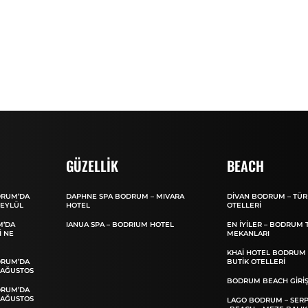
GÜZELLIK
BEACH
DRUM’DA
DAPHNE SPA BODRUM – MIVARA
DIVAN BODRUM – TÜ
 EYLÜL
HOTEL
OTELLERI
M’DA
IANUA SPA – BODRIUM HOTEL
EN İYILER – BODRUM
I NE
MEKANLARI
KHAI HOTEL BODRUM 
DRUM’DA
BUTIK OTELLERI
 AĞUSTOS
BODRUM BEACH GIRIŞ 
DRUM’DA
 AĞUSTOS
LAGO BODRUM – SERP