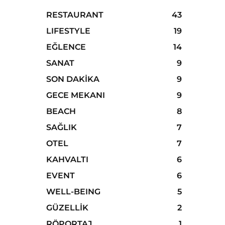
RESTAURANT
43
LIFESTYLE
19
EĞLENCE
14
SANAT
9
SON DAKIKA
9
GECE MEKANI
9
BEACH
8
SAĞLIK
7
OTEL
7
KAHVALTI
6
EVENT
6
WELL-BEING
5
GÜZELLIK
2
RÖPORTAJ
1