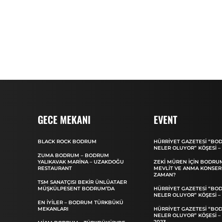
GECE MEKANI
EVENT
BLACK ROCK BODRUM
HÜRRIYET GAZETESI “BO
NELER OLUYOR” KÖŞESI –
ZUMA BODRUM – BODRUM
YALIKAVAK MARINA – UZAKDOĞU
ZEKI MÜREN IÇIN BODRU
RESTAURANT
MEVLIT VE ANMA KONSER
ZAMAN?
TSM SANATÇISI BEKIR ÜNLÜATAER
MÜŞKÜLPESENT BODRUM’DA
HÜRRIYET GAZETESI “BO
NELER OLUYOR” KÖŞESI –
EN İYILER – BODRUM TÜRKBÜKÜ
MEKANLARI
HÜRRIYET GAZETESI “BO
NELER OLUYOR” KÖŞESI –
2023