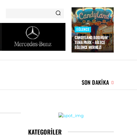
EĞLENCE
CANDYLAND BODRUM
TEMA PARK – AILECE
EĞLENCE MERKEZI
ÇOCUK
DÜĞÜN
LIFESTYLE
MORE
SON DAKIKA
KATEGORILER