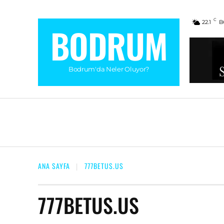
C
22.1
B
BODRUM
Bodrum'da Neler Oluyor?
RESTAURANT
BEACH
OTEL
KAHV
ANA SAYFA
777BETUS.US
777BETUS.US