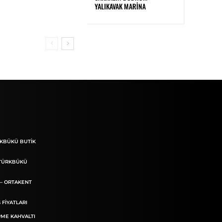
YALIKAVAK MARINA
RKBÜKÜ BUTIK
 TÜRKBÜKÜ
– ORTAKENT
FIYATLARI
ME KAHVALTI