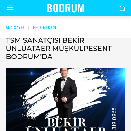
BODRUM
ANA SAYFA
GECE MEKANI
TSM SANATÇISI BEKIR
ÜNLÜATAER MÜŞKÜLPESENT
BODRUM’DA