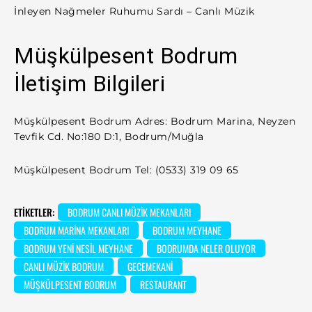
İnleyen Nağmeler Ruhumu Sardı – Canlı Müzik
Müşkülpesent Bodrum
İletişim Bilgileri
Müşkülpesent Bodrum Adres: Bodrum Marina, Neyzen
Tevfik Cd. No:180 D:1, Bodrum/Muğla
Müşkülpesent Bodrum Tel: (0533) 319 09 65
ETIKETLER:
BODRUM CANLI MÜZIK MEKANLARI
BODRUM MARINA MEKANLARI
BODRUM MEYHANE
BODRUM YENI NESIL MEYHANE
BODRUMDA NELER OLUYOR
CANLI MÜZIK BODRUM
GECEMEKANI
MÜŞKÜLPESENT BODRUM
RESTAURANT