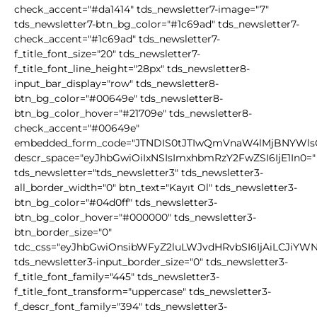
check_accent="#da1414" tds_newsletter7-image="7"
tds_newsletter7-btn_bg_color="#1c69ad" tds_newsletter7-
check_accent="#1c69ad" tds_newsletter7-
f_title_font_size="20" tds_newsletter7-
f_title_font_line_height="28px" tds_newsletter8-
input_bar_display="row" tds_newsletter8-
btn_bg_color="#00649e" tds_newsletter8-
btn_bg_color_hover="#21709e" tds_newsletter8-
check_accent="#00649e"
embedded_form_code="JTNDIS0tJTIwQmVnaW4lMjBNYWl
descr_space="eyJhbGwiOiIxNSIsImxhbmRzY2FwZSI6IjE1In0="
tds_newsletter="tds_newsletter3" tds_newsletter3-
all_border_width="0" btn_text="Kayıt Ol" tds_newsletter3-
btn_bg_color="#04d0ff" tds_newsletter3-
btn_bg_color_hover="#000000" tds_newsletter3-
btn_border_size="0"
tdc_css="eyJhbGwiOnsibWFyZ2luLWJvdHRvbSI6IjAiLCJiYW
tds_newsletter3-input_border_size="0" tds_newsletter3-
f_title_font_family="445" tds_newsletter3-
f_title_font_transform="uppercase" tds_newsletter3-
f_descr_font_family="394" tds_newsletter3-