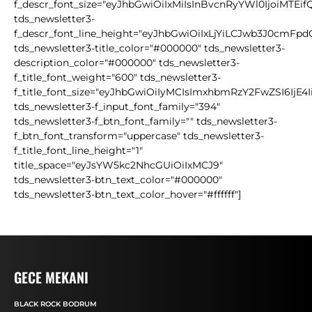
f_descr_font_size="eyJhbGwiOiIxMiIsInBvcnRyYWl0IjoiMTEif
tds_newsletter3-
f_descr_font_line_height="eyJhbGwiOiIxLjYiLCJwb3J0cmFpd
tds_newsletter3-title_color="#000000" tds_newsletter3-
description_color="#000000" tds_newsletter3-
f_title_font_weight="600" tds_newsletter3-
f_title_font_size="eyJhbGwiOiIyMCIsImxhbmRzY2FwZSI6IjE4
tds_newsletter3-f_input_font_family="394"
tds_newsletter3-f_btn_font_family="" tds_newsletter3-
f_btn_font_transform="uppercase" tds_newsletter3-
f_title_font_line_height="1"
title_space="eyJsYW5kc2NhcGUiOiIxMCJ9"
tds_newsletter3-btn_text_color="#000000"
tds_newsletter3-btn_text_color_hover="#ffffff"]
GECE MEKANI
BLACK ROCK BODRUM