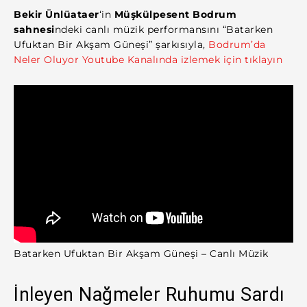
Bekir Ünlüataer
‘in
Müşkülpesent Bodrum
sahnesi
ndeki canlı müzik performansını “Batarken
Ufuktan Bir Akşam Güneşi” şarkısıyla,
Bodrum’da
Neler Oluyor Youtube Kanalında izlemek için tıklayın
Batarken Ufuktan Bir Akşam Güneşi – Canlı Müzik
İnleyen Nağmeler Ruhumu Sardı