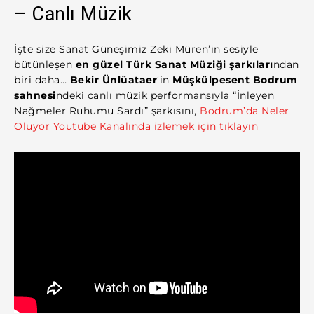
– Canlı Müzik
İşte size Sanat Güneşimiz Zeki Müren’in sesiyle
bütünleşen
en güzel Türk Sanat Müziği şarkıları
ndan
biri daha…
Bekir Ünlüataer
‘in
Müşkülpesent Bodrum
sahnesi
ndeki canlı müzik performansıyla “İnleyen
Nağmeler Ruhumu Sardı” şarkısını,
Bodrum’da Neler
Oluyor Youtube Kanalında izlemek için tıklayın