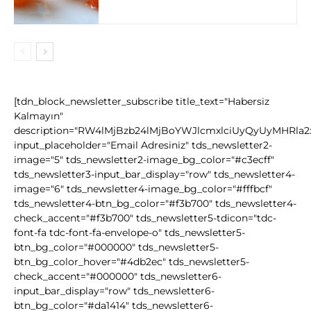
[tdn_block_newsletter_subscribe title_text="Habersiz
Kalmayın"
description="RW4lMjBzb24lMjBoYWJlcmxlciUyQyUyMHRla
input_placeholder="Email Adresiniz" tds_newsletter2-
image="5" tds_newsletter2-image_bg_color="#c3ecff"
tds_newsletter3-input_bar_display="row" tds_newsletter4-
image="6" tds_newsletter4-image_bg_color="#fffbcf"
tds_newsletter4-btn_bg_color="#f3b700" tds_newsletter4-
check_accent="#f3b700" tds_newsletter5-tdicon="tdc-
font-fa tdc-font-fa-envelope-o" tds_newsletter5-
btn_bg_color="#000000" tds_newsletter5-
btn_bg_color_hover="#4db2ec" tds_newsletter5-
check_accent="#000000" tds_newsletter6-
input_bar_display="row" tds_newsletter6-
btn_bg_color="#da1414" tds_newsletter6-