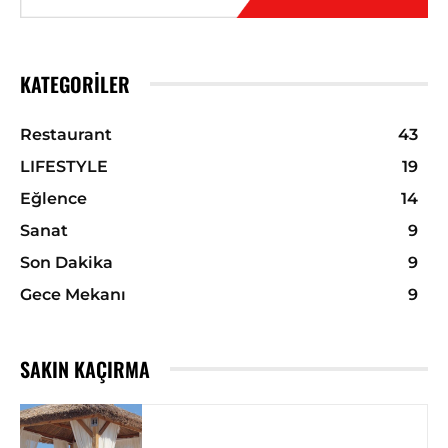
KATEGORILER
Restaurant
43
LIFESTYLE
19
Eğlence
14
Sanat
9
Son Dakika
9
Gece Mekanı
9
SAKIN KAÇIRMA