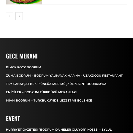
GECE MEKANI
BLACK ROCK BODRUM
ZUMA BODRUM – BODRUM YALIKAVAK MARINA – UZAKDOĞU RESTAURANT
TSM SANATÇISI BEKIR ÜNLÜATAER MÜŞKÜLPESENT BODRUM’DA
EN İYILER – BODRUM TÜRKBÜKÜ MEKANLARI
MIAM BODRUM – TÜRKBÜKÜ’NDE LEZZET VE EĞLENCE
EVENT
HÜRRIYET GAZETESI “BODRUM’DA NELER OLUYOR” KÖŞESI – EYLÜL