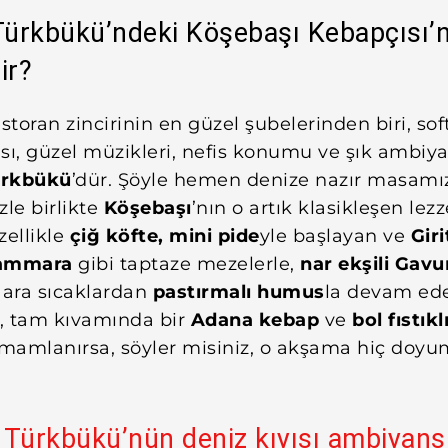
ürkbükü’ndeki Köşebaşı Kebapçısı’
ir?
estoran zincirinin en güzel şubelerinden biri, sof
sı, güzel müzikleri, nefis konumu ve şık ambiyan
ürkbükü
’dür. Şöyle hemen denize nazır masamı
zle birlikte
Köşebaşı
’nın o artık klasikleşen lezz
zellikle
çiğ köfte, mini pide
yle başlayan ve
Giri
ammara
gibi taptaze mezelerle,
nar ekşili Gavu
 ara sıcaklardan
pastırmalı humus
la devam ed
i, tam kıvamında bir
Adana kebap
ve
bol fıstıkl
amamlanırsa, söyler misiniz, o akşama hiç doyu
Türkbükü’nün deniz kıyısı ambiyans