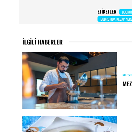
ETIKETLER:
BODRUM
BODRUMDA KEBAP NERE
İLGILI HABERLER
RES
MEZ