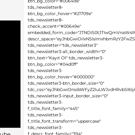
btn_bg_color="#00649e"
tds_newsletter8-
btn_bg_color_hover="#21709e"
tds_newsletter8-
check_accent="#00649e"
embedded_form_code="JTNDIS0tJTIwQmVnaW4
descr_space="eyJhbGwiOiIxNSIsImxhbmRzY2FwZSI6
tds_newsletter="tds_newsletter3"
tds_newsletter3-all_border_width="0"
btn_text="Kayıt Ol" tds_newsletter3-
btn_bg_color="#04d0ff"
tds_newsletter3-
btn_bg_color_hover="#000000"
tds_newsletter3-btn_border_size="0"
tdc_css="eyJhbGwiOnsibWFyZ2luLWJvdHRvbSI6I
tds_newsletter3-input_border_size="0"
tds_newsletter3-
f_title_font_family="445"
tds_newsletter3-
f_title_font_transform="uppercase"
tds_newsletter3-
tube
f_descr_font_family="394"