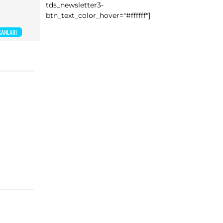
tds_newsletter3-
btn_text_color_hover="#ffffff"]
ANLARI