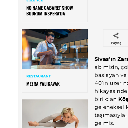
EĞLENCE
NO NAME CABARET SHOW
BODRUM INSPERA’DA
Paylaş
Sivas’ın Zar
abimizin, ço
başlayan ve 
RESTAURANT
40’ın üzeri
MEZRA YALIKAVAK
hikayesinde
biri olan
Köş
geleneksel 
taşımasıyla
gelmiş.