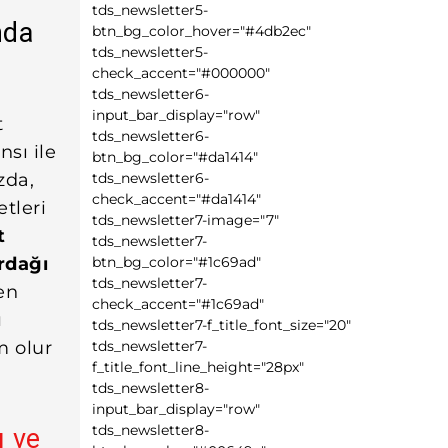
tds_newsletter5-
nda
btn_bg_color_hover="#4db2ec"
tds_newsletter5-
check_accent="#000000"
tds_newsletter6-
input_bar_display="row"
t
tds_newsletter6-
sı ile
btn_bg_color="#da1414"
zda,
tds_newsletter6-
check_accent="#da1414"
etleri
tds_newsletter7-image="7"
t
tds_newsletter7-
rdağı
btn_bg_color="#1c69ad"
tds_newsletter7-
en
check_accent="#1c69ad"
ı
tds_newsletter7-f_title_font_size="20"
m olur
tds_newsletter7-
f_title_font_line_height="28px"
tds_newsletter8-
input_bar_display="row"
tds_newsletter8-
ı ve