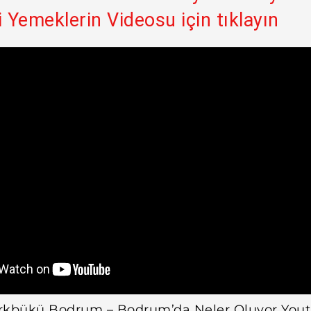
Yemeklerin Videosu için tıklayın
rkbükü Bodrum – Bodrum’da Neler Oluyor You