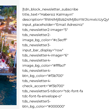
[tdn_block_newsletter_subscribe
title_text="Habersiz Kalmayın"
description="RW4lMjBzb24lMjBoYWJlcmxlciUyQ
input_placeholder="Email Adresiniz"
tds_newsletter2-image="5"
tds_newsletter2-
image_bg_color="#c3ecff"
tds_newsletter3-
input_bar_display="row"
tds_newsletter4-image="6"
tds_newsletter4-
image_bg_color="#fffbcf"
tds_newsletter4-
btn_bg_color="#f3b700"
tds_newsletter4-
check_accent="#f3b700"
tds_newsletter5-tdicon="tdc-font-fa
tdc-font-fa-envelope-o"
tds_newsletter5-
btn_bg_color="#000000"