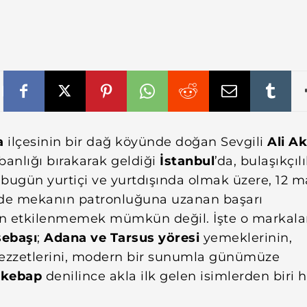
a
ilçesinin bir dağ köyünde doğan Sevgili
Ali A
banlığı bırakarak geldiği
İstanbul
’da, bulaşıkçıl
bugün yurtiçi ve yurtdışında olmak üzere, 12 m
nde mekanın patronluğuna uzanan başarı
n etkilenmemek mümkün değil. İşte o markal
ebaşı
;
Adana ve Tarsus yöresi
yemeklerinin,
lezzetlerini, modern bir sunumla günümüze
,
kebap
denilince akla ilk gelen isimlerden biri 