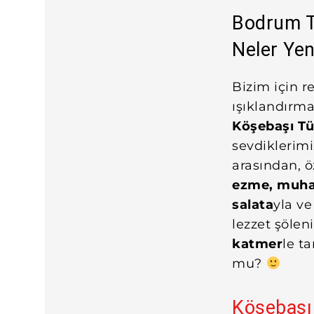
Bodrum T
Neler Yen
Bizim için r
ışıklandırma
Köşebaşı T
sevdiklerimi
arasından, ö
ezme, muh
salata
yla ve
lezzet şölen
katmer
le t
mu?
Köşebaşı 