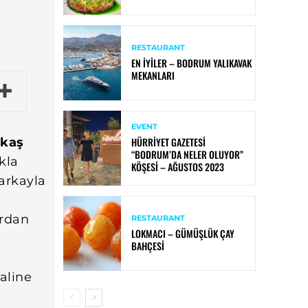
RESTAURANT
EN İYILER – BODRUM YALIKAVAK
MEKANLARI
EVENT
HÜRRIYET GAZETESI
kkaş
“BODRUM’DA NELER OLUYOR”
ıkla
KÖŞESI – AĞUSTOS 2023
arkayla
ardan
RESTAURANT
LOKMACI – GÜMÜŞLÜK ÇAY
BAHÇESI
haline