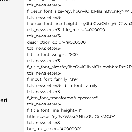
tds_newsletter3-
f_descr_font_size="eyJhbGwiOiIxMiIsInBvcnRyYWl0
tds_newsletter3-
f_descr_font_line_height="eyJhbGwiOiIxLjYiLCJw
tds_newsletter3-title_color="#000000"
tds_newsletter3-
description_color="#000000"
tds_newsletter3-
f_title_font_weight="600"
tds_newsletter3-
f_title_font_size="eyJhbGwiOiIyMCIsImxhbmRzY2F
tds_newsletter3-
f_input_font_family="394"
tds_newsletter3-f_btn_font_family=""
tds_newsletter3-
f_btn_font_transform="uppercase"
eri
tds_newsletter3-
f_title_font_line_height="1"
title_space="eyJsYW5kc2NhcGUiOiIxMCJ9"
tds_newsletter3-
btn_text_color="#000000"