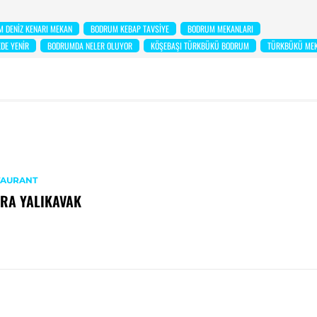
 DENIZ KENARI MEKAN
BODRUM KEBAP TAVSIYE
BODRUM MEKANLARI
DE YENIR
BODRUMDA NELER OLUYOR
KÖŞEBAŞI TÜRKBÜKÜ BODRUM
TÜRKBÜKÜ MEK
TAURANT
RA YALIKAVAK