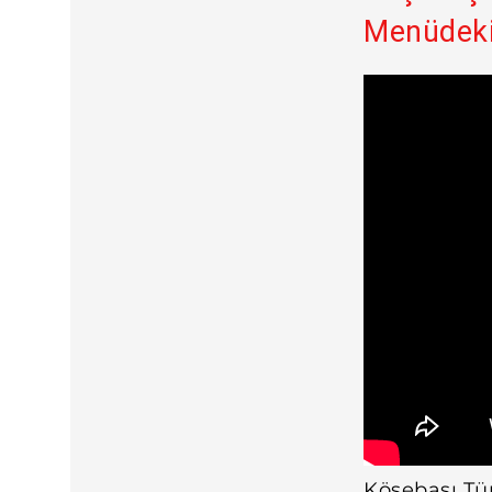
Menüdeki 
Köşebaşı Tü