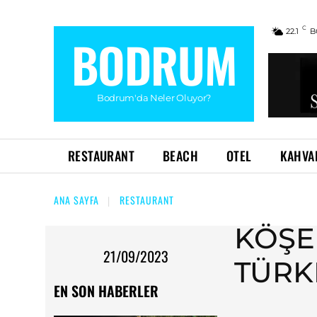
C
22.1
B
BODRUM
Bodrum'da Neler Oluyor?
RESTAURANT
BEACH
OTEL
KAHVA
ANA SAYFA
RESTAURANT
KÖŞE
21/09/2023
TÜR
EN SON HABERLER