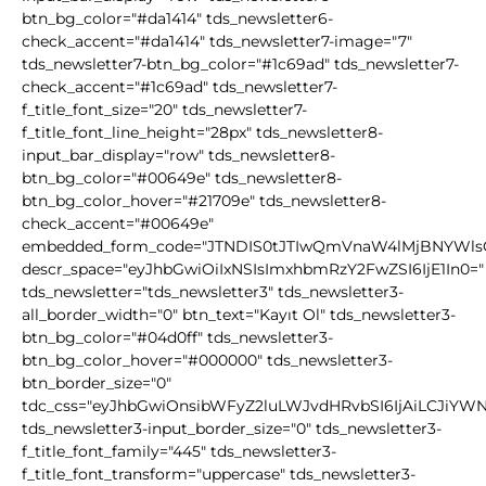
btn_bg_color="#da1414" tds_newsletter6-
check_accent="#da1414" tds_newsletter7-image="7"
tds_newsletter7-btn_bg_color="#1c69ad" tds_newsletter7-
check_accent="#1c69ad" tds_newsletter7-
f_title_font_size="20" tds_newsletter7-
f_title_font_line_height="28px" tds_newsletter8-
input_bar_display="row" tds_newsletter8-
btn_bg_color="#00649e" tds_newsletter8-
btn_bg_color_hover="#21709e" tds_newsletter8-
check_accent="#00649e"
embedded_form_code="JTNDIS0tJTIwQmVnaW4lMjBNYWl
descr_space="eyJhbGwiOiIxNSIsImxhbmRzY2FwZSI6IjE1In0="
tds_newsletter="tds_newsletter3" tds_newsletter3-
all_border_width="0" btn_text="Kayıt Ol" tds_newsletter3-
btn_bg_color="#04d0ff" tds_newsletter3-
btn_bg_color_hover="#000000" tds_newsletter3-
btn_border_size="0"
tdc_css="eyJhbGwiOnsibWFyZ2luLWJvdHRvbSI6IjAiLCJiYW
tds_newsletter3-input_border_size="0" tds_newsletter3-
f_title_font_family="445" tds_newsletter3-
f_title_font_transform="uppercase" tds_newsletter3-