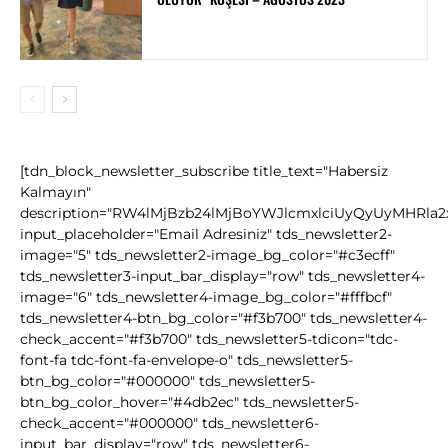
[tdn_block_newsletter_subscribe title_text="Habersiz
Kalmayın"
description="RW4lMjBzb24lMjBoYWJlcmxlciUyQyUyMHRla
input_placeholder="Email Adresiniz" tds_newsletter2-
image="5" tds_newsletter2-image_bg_color="#c3ecff"
tds_newsletter3-input_bar_display="row" tds_newsletter4-
image="6" tds_newsletter4-image_bg_color="#fffbcf"
tds_newsletter4-btn_bg_color="#f3b700" tds_newsletter4-
check_accent="#f3b700" tds_newsletter5-tdicon="tdc-
font-fa tdc-font-fa-envelope-o" tds_newsletter5-
btn_bg_color="#000000" tds_newsletter5-
btn_bg_color_hover="#4db2ec" tds_newsletter5-
check_accent="#000000" tds_newsletter6-
input_bar_display="row" tds_newsletter6-