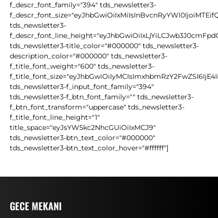
f_descr_font_family="394" tds_newsletter3-
f_descr_font_size="eyJhbGwiOiIxMiIsInBvcnRyYWl0IjoiMTEif
tds_newsletter3-
f_descr_font_line_height="eyJhbGwiOiIxLjYiLCJwb3J0cmFpd
tds_newsletter3-title_color="#000000" tds_newsletter3-
description_color="#000000" tds_newsletter3-
f_title_font_weight="600" tds_newsletter3-
f_title_font_size="eyJhbGwiOiIyMCIsImxhbmRzY2FwZSI6IjE4
tds_newsletter3-f_input_font_family="394"
tds_newsletter3-f_btn_font_family="" tds_newsletter3-
f_btn_font_transform="uppercase" tds_newsletter3-
f_title_font_line_height="1"
title_space="eyJsYW5kc2NhcGUiOiIxMCJ9"
tds_newsletter3-btn_text_color="#000000"
tds_newsletter3-btn_text_color_hover="#ffffff"]
GECE MEKANI