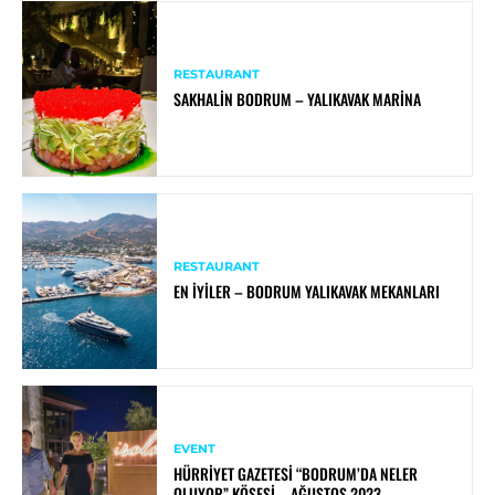
RESTAURANT
SAKHALIN BODRUM – YALIKAVAK MARINA
RESTAURANT
EN İYILER – BODRUM YALIKAVAK MEKANLARI
EVENT
HÜRRIYET GAZETESI “BODRUM’DA NELER
OLUYOR” KÖŞESI – AĞUSTOS 2023