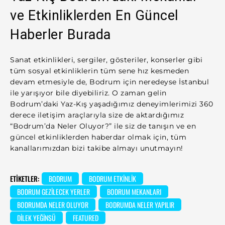
ve Etkinliklerden En Güncel
Haberler Burada
Sanat etkinlikleri, sergiler, gösteriler, konserler gibi
tüm sosyal etkinliklerin tüm sene hız kesmeden
devam etmesiyle de, Bodrum için neredeyse İstanbul
ile yarışıyor bile diyebiliriz. O zaman gelin
Bodrum’daki Yaz-Kış yaşadığımız deneyimlerimizi 360
derece iletişim araçlarıyla size de aktardığımız
“Bodrum’da Neler Oluyor?” ile siz de tanışın ve en
güncel etkinliklerden haberdar olmak için, tüm
kanallarımızdan bizi takibe almayı unutmayın!
ETIKETLER:
BODRUM
BODRUM ETKINLIK
BODRUM GEZILECEK YERLER
BODRUM MEKANLARI
BODRUMDA NELER OLUYOR
BODRUMDA NELER YAPILIR
DILEK YEĞINSÜ
FEATURED